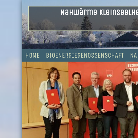
Skip
Nahwärme Kleinseelh
to
content
HOME
BIOENERGIEGENOSSENSCHAFT
NA