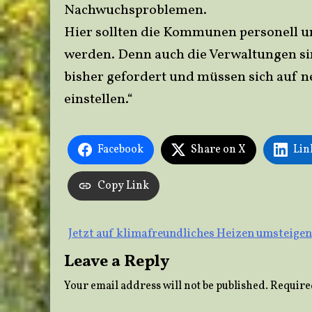
Nachwuchsproblemen.
Hier sollten die Kommunen personell und
werden. Denn auch die Verwaltungen sin
bisher gefordert und müssen sich auf 
einstellen.“
Facebook
Share on X
Lin
Copy Link
Post
Jetzt auf klimafreundliches Heizen umsteigen
Leave a Reply
navigation
Your email address will not be published.
Require