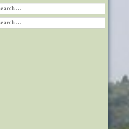
earch
r:
earch
r: