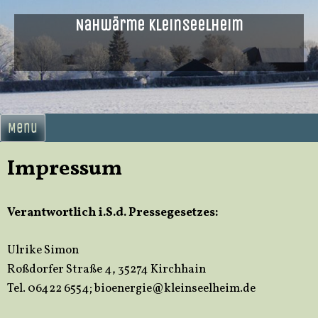
Skip
Nahwärme Kleinseelheim
to
content
Menu
Impressum
Verantwortlich i.S.d. Pressegesetzes:
Ulrike Simon
Roßdorfer Straße 4, 35274 Kirchhain
Tel.
06422 6554;
bioenergie@kleinseelheim.de